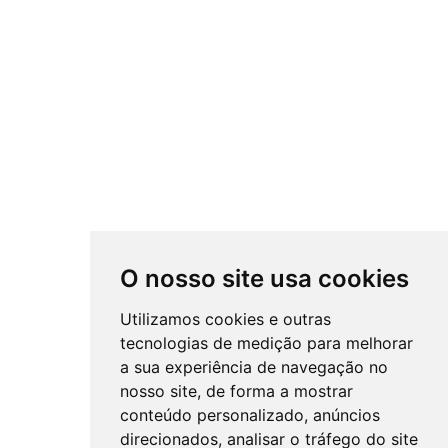
Produtos
O nosso site usa cookies
Distinguimo-nos como empresa
CLASSE+
, empenhada na
inovação de produtos eficientes, na promoção de eficiência
Utilizamos cookies e outras
energética e preservação do meio ambiente, permitindo ao
tecnologias de medição para melhorar
cliente uma escolha mais informada.
a sua experiência de navegação no
nosso site, de forma a mostrar
conteúdo personalizado, anúncios
®
PORTWIN
2018 |
Política
|
Gerir Cookies
direcionados, analisar o tráfego do site